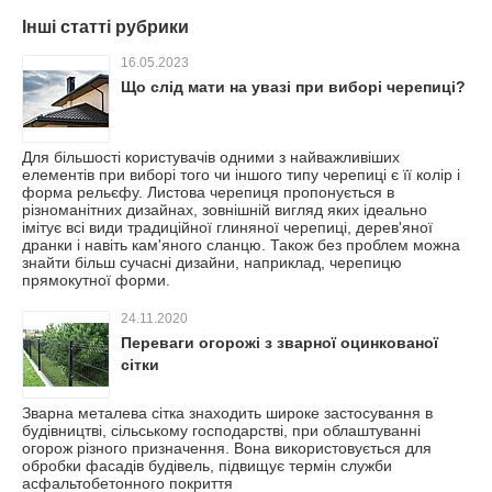
Інші статті рубрики
16.05.2023
Що слід мати на увазі при виборі черепиці?
Для більшості користувачів одними з найважливіших
елементів при виборі того чи іншого типу черепиці є її колір і
форма рельєфу. Листова черепиця пропонується в
різноманітних дизайнах, зовнішній вигляд яких ідеально
імітує всі види традиційної глиняної черепиці, дерев'яної
дранки і навіть кам'яного сланцю. Також без проблем можна
знайти більш сучасні дизайни, наприклад, черепицю
прямокутної форми.
24.11.2020
Переваги огорожі з зварної оцинкованої
сітки
Зварна металева сітка знаходить широке застосування в
будівництві, сільському господарстві, при облаштуванні
огорож різного призначення. Вона використовується для
обробки фасадів будівель, підвищує термін служби
асфальтобетонного покриття