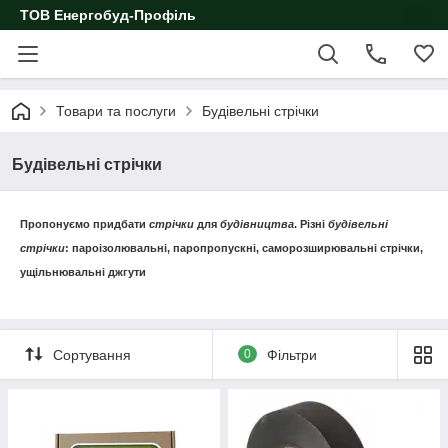
ТОВ Енергобуд-Профіль
Товари та послуги
Будівельні стрічки
Будівельні стрічки
Пропонуємо придбати
стрічки
для
будівництва
. Різні
будівельні
стрічки
: пароізолювальні, паропропускні, саморозширювальні стрічки,
ущільнювальні джгути
Сортування
0
Фільтри