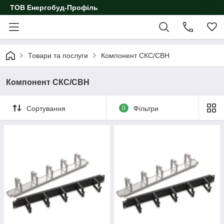
ТОВ Енергобуд-Профіль
Товари та послуги
Компонент СКС/СВН
Компонент СКС/СВН
Сортування
0
Фільтри