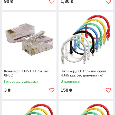
90
1,80
₴
₴
Конектор RJ45 UTP 5е кат.
Патч корд UTP литий сірий
8P8C
RJ45 кат. 5е, довжина (м)
Готово до відправки
В наявності
3
158
₴
₴