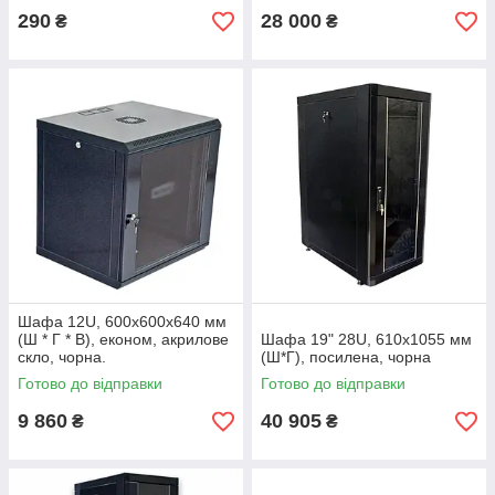
290
28 000
₴
₴
Шафа 12U, 600х600х640 мм
(Ш * Г * В), економ, акрилове
Шафа 19" 28U, 610х1055 мм
скло, чорна.
(Ш*Г), посилена, чорна
Готово до відправки
Готово до відправки
9 860
40 905
₴
₴