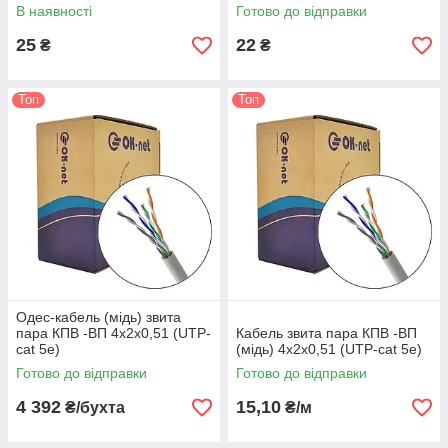
В наявності
Готово до відправки
25
22
₴
₴
Топ
Топ
Одес-кабель (мідь) звита
пара КПВ -ВП 4х2х0,51 (UTP-
Кабель звита пара КПВ -ВП
cat 5e)
(мідь) 4х2х0,51 (UTP-cat 5e)
Готово до відправки
Готово до відправки
4 392
15,10
₴/бухта
₴/м