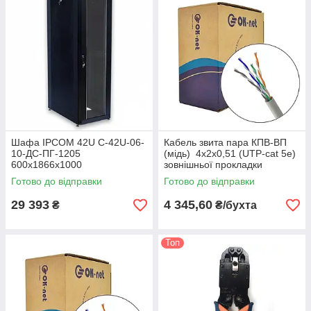
Шафа IPCOM 42U С-42U-06-
Кабель звита пара КПВ-ВП
10-ДС-ПГ-1205
(мідь) 4х2х0,51 (UTP-cat 5e)
600х1866х1000
зовнішньої прокладки
Готово до відправки
Готово до відправки
29 393
4 345,60
₴
₴/бухта
Топ