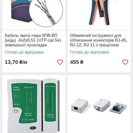
Кабель звита пара КПВ-ВП
Обжимний інструмент для
(мідь) 4х2х0,51 (UTP-cat 5e)
обтискання конекторів RJ-45,
зовнішньої прокладки
RJ-12, RJ-11 з трещіткою
Готово до відправки
Готово до відправки
13,70
455
₴/м
₴