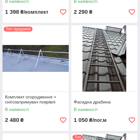
В наявності
В наявності
1 398
2 290
₴/комплект
₴
Топ продажів
Комплект огородження +
снігозатримувач покрівлі
Фасадна драбина
В наявності
В наявності
2 480
1 050
₴
₴/пог.м
Топ