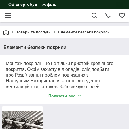
ТОВ Енергобуд-Профіль
Товари та послуги
Елементи безпеки покрили
Елементи безпеки покрили
Монтаж покрівлі - це не тільки пристрій кров'яного
покриття. Окрім захисту від опадів, слід подбати
про Розв’язання проблем пов’язаних з
Наступним Використання антен, виведення
вентиляцій і т.д., а також Забезпечую людей.
До елементів безпеки належать (кровені аксесуари):
Показати все
стогони для дахів, які запобігають відходу снігу і льоду
на прилеглу до дому територію;
- огорожа кровообігу зробить безпечне пересування
по даху ваших або працівників;
- пересувний міст і кров'яна драбина служать для
безпечного пересування по даху.