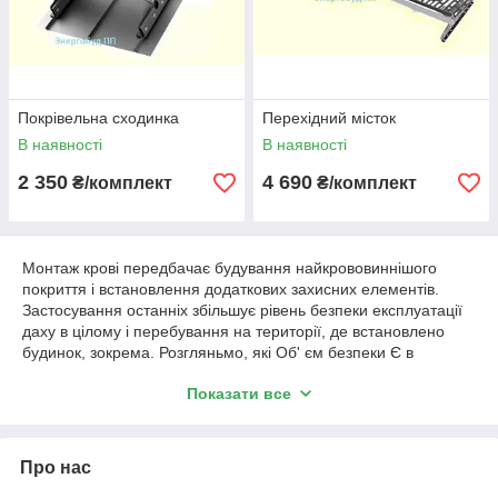
Покрівельна сходинка
Перехідний місток
В наявності
В наявності
2 350
4 690
₴/комплект
₴/комплект
Монтаж крові передбачає будування найкрововиннішого
покриття і встановлення додаткових захисних елементів.
Застосування останніх збільшує рівень безпеки експлуатації
даху в цілому і перебування на території, де встановлено
будинок, зокрема. Розгляньмо, які Об' єм безпеки Є в
принципі, що за завдання вони вирішують.
Показати все
Основні кров'яні аксесуари
В установах безпеки на дахах входять:
Про нас
Снігозадержувачі — вони запобігають збігу сніжних
мас, льодяних настів вниз;