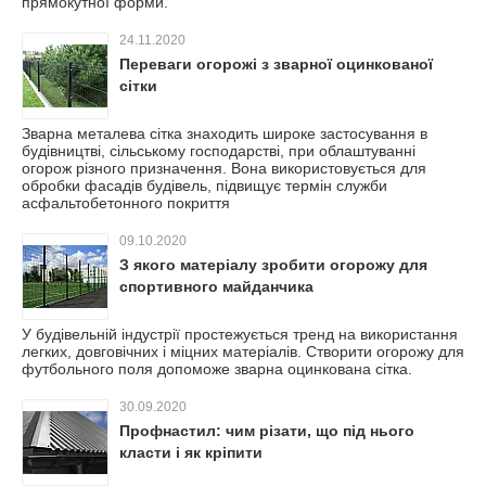
прямокутної форми.
24.11.2020
Переваги огорожі з зварної оцинкованої
сітки
Зварна металева сітка знаходить широке застосування в
будівництві, сільському господарстві, при облаштуванні
огорож різного призначення. Вона використовується для
обробки фасадів будівель, підвищує термін служби
асфальтобетонного покриття
09.10.2020
З якого матеріалу зробити огорожу для
спортивного майданчика
У будівельній індустрії простежується тренд на використання
легких, довговічних і міцних матеріалів. Створити огорожу для
футбольного поля допоможе зварна оцинкована сітка.
30.09.2020
Профнастил: чим різати, що під нього
класти і як кріпити