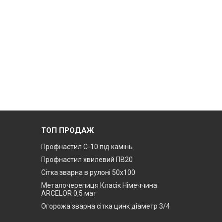
ТОП ПРОДАЖ
Профнастил С-10 під камінь
Профнастил хвилевий ПВ20
Сітка зварна в рулоні 50х100
Металочерепиця Класік Німеччина
ARCELOR 0,5 мат
Огорожа зварна сітка цинк діаметр 3/4