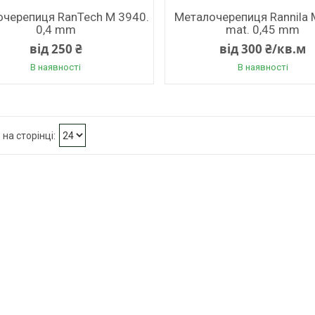
черепиця RanTech M 3940.
Металочерепиця Rannila 
0,4 mm
mat. 0,45 mm
від 250 ₴
від 300 ₴/кв.м
В наявності
В наявності