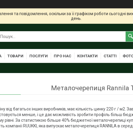
ення та повідомлення, оскільки за її графіком роботи сьогодні в
день.
А
ТОВАРИ
ПОСЛУГИ
ПРО НАС
КОНТАКТИ
СТАТТІ
ФОТО
Металочерепиця Rannila 
іну від багатьох інших виробників, має кількість цинку 220 г / м2.
стовується менше, і це дає можливість зробити профіль більш бюд
му рівні. За статистикою більше 40% бюджетної металочерепиці ку
ть компанії RUUKKI, яка випускає металочерепиця RANNILA в серед