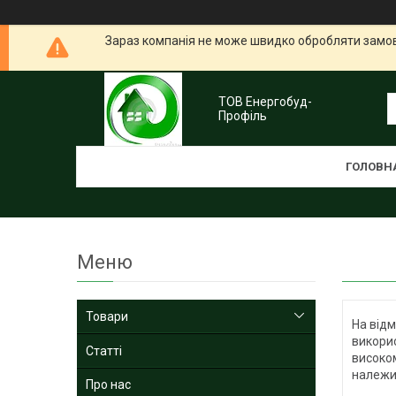
Зараз компанія не може швидко обробляти замовл
ТОВ Енергобуд-
Профіль
ГОЛОВН
Товари
На відм
викори
Статті
високо
належи
Про нас