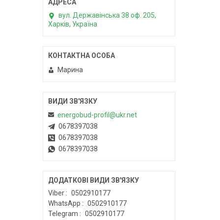
вул. Державінська 38 оф. 205,
Харків, Україна
Марина
energobud-profil@ukr.net
0678397038
0678397038
0678397038
Viber
0502910177
WhatsApp
0502910177
Telegram
0502910177