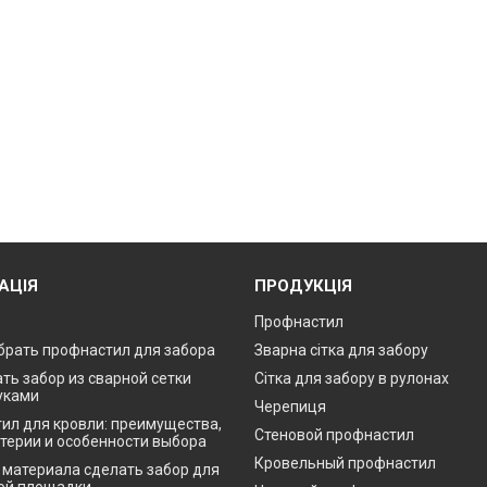
АЦІЯ
ПРОДУКЦІЯ
Профнастил
брать профнастил для забора
Зварна сітка для забору
ть забор из сварной сетки
Сітка для забору в рулонах
уками
Черепиця
ил для кровли: преимущества,
Стеновой профнастил
итерии и особенности выбора
Кровельный профнастил
о материала сделать забор для