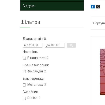
Відгуки
Фільтри
Діапазон цін, ₴
Наявність
В наявності
2
Країна виробник
Фінляндія
2
Вид черепиці
Металева
2
Виробник
Ruukki
2