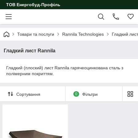
ТОВ Енергобуд-Профіль
Товари та послуги
Rannila Technologies
Гладкий лист
Гладкий лист Rannila
Гладкий (плоский) лист Rannila гарячеоцинкована сталь з
полімерним покриттям.
Сортування
0
Фільтри