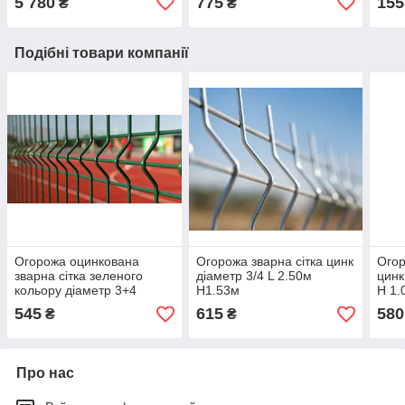
5 780
775
155
₴
₴
Подібні товари компанії
Огорожа оцинкована
Огорожа зварна сітка цинк
Огор
зварна сітка зеленого
діаметр 3/4 L 2.50м
цинк
кольору діаметр 3+4
H1.53м
H 1.
Н-1,23м L-2.50м
545
615
580
₴
₴
Про нас