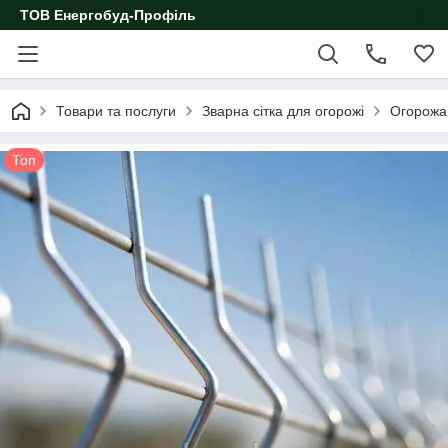
ТОВ Енергобуд-Профіль
Товари та послуги
Зварна сітка для огорожі
Огорожа 
Топ