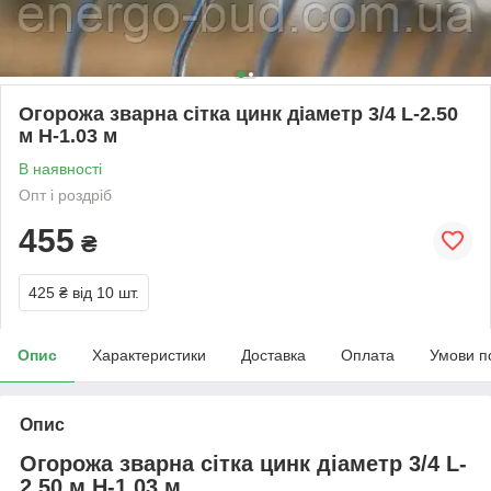
Огорожа зварна сітка цинк діаметр 3/4 L-2.50
м H-1.03 м
В наявності
Опт і роздріб
455
₴
425 ₴
від 10 шт.
Опис
Характеристики
Доставка
Оплата
Умови п
Опис
Огорожа зварна сітка цинк діаметр 3/4 L-
2.50 м H-1.03 м