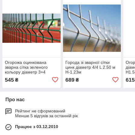
Огорожа оцинкована
Города зі зварної сітки
Огор
зварна сітка зеленого
цинк діаметр 4/4 L 2.50 м
діам
кольору діаметр 3+4
H-1.23м
H1.
Н-1,23м L-2.50м
545
689
615
₴
₴
Про нас
Рейтинг не сформований
Менше 5 відгуків за останній рік
Працює з 03.12.2010