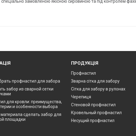
і спеціально замовленою якісною сировиною та під контролем фахів
АЦІЯ
ПРОДУКЦІЯ
Профнастил
брать профнастил для забора
Зварна сітка для забору
ть забор из сварной сетки
Сітка для забору в рулонах
уками
Черепиця
ил для кровли: преимущества,
Стеновой профнастил
итерии и особенности выбора
Кровельный профнастил
о материала сделать забор для
ой площадки
Несущий профнастил