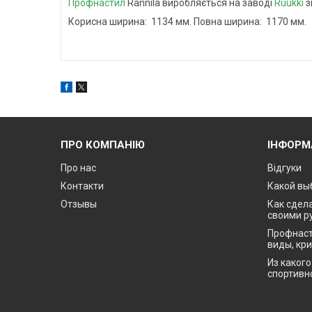
Профнастил
Rannila виробляється на заводі
Ruukki
з
Корисна ширина: 1134 мм. Повна ширина: 1170 мм.
ПРО КОМПАНІЮ
ІНФОРМ
Про нас
Відгуки
Контакти
Какой вы
Отзывы
Как сдела
своими р
Профнаст
виды, кр
Из каког
спортивн