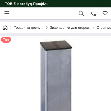
ТОВ Енергобуд-Профіль
Товари та послуги
Зварна сітка для огорожі
Стовп ме
Топ