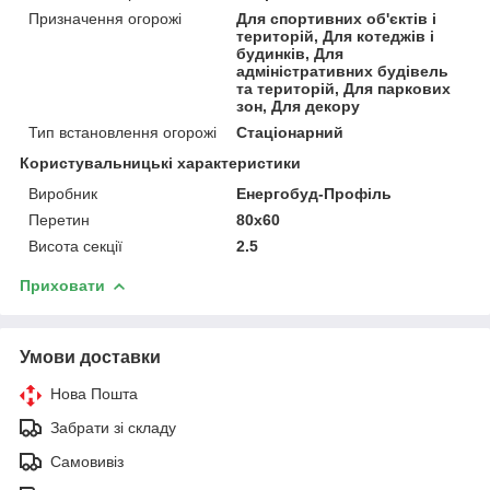
Призначення огорожі
Для спортивних об'єктів і
територій, Для котеджів і
будинків, Для
адміністративних будівель
та територій, Для паркових
зон, Для декору
Тип встановлення огорожі
Стаціонарний
Користувальницькі характеристики
Виробник
Енергобуд-Профіль
Перетин
80х60
Висота секції
2.5
Приховати
Умови доставки
Нова Пошта
Забрати зі складу
Самовивіз