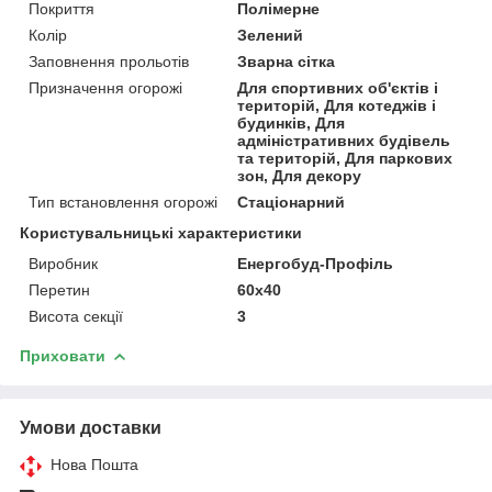
Покриття
Полімерне
Колір
Зелений
Заповнення прольотів
Зварна сітка
Призначення огорожі
Для спортивних об'єктів і
територій, Для котеджів і
будинків, Для
адміністративних будівель
та територій, Для паркових
зон, Для декору
Тип встановлення огорожі
Стаціонарний
Користувальницькі характеристики
Виробник
Енергобуд-Профіль
Перетин
60х40
Висота секції
3
Приховати
Умови доставки
Нова Пошта