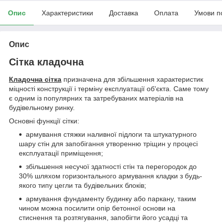
Опис
Характеристики
Доставка
Оплата
Умови п
Опис
Сітка кладочна
Кладочна сітка
призначена для збільшення характеристик
міцності конструкції і терміну експлуатації об'єкта. Саме тому
є одним із популярних та затребуваних матеріалів на
будівельному ринку.
Основні функції сітки:
армування стяжки наливної підлоги та штукатурного
шару стін для запобігання утворенню тріщин у процесі
експлуатації приміщення;
збільшення несучої здатності стін та перегородок до
30% шляхом горизонтального армування кладки з будь-
якого типу цегли та будівельних блоків;
армування фундаменту будинку або паркану, таким
чином можна посилити опір бетонної основи на
стиснення та розтягування, запобігти його усадці та