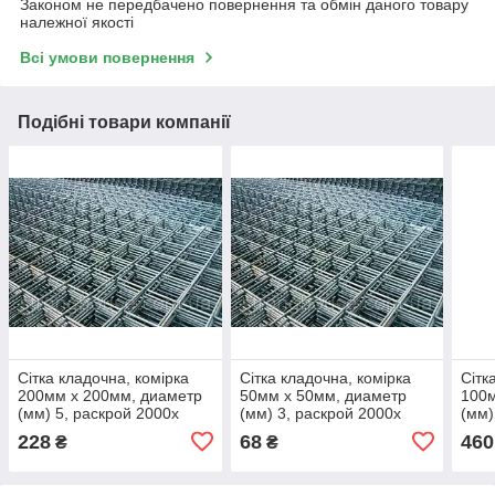
Законом не передбачено повернення та обмін даного товару
належної якості
Всі умови повернення
Подібні товари компанії
Сітка кладочна, комірка
Сітка кладочна, комірка
Сітк
200мм х 200мм, диаметр
50мм х 50мм, диаметр
100м
(мм) 5, раскрой 2000х
(мм) 3, раскрой 2000х
(мм)
228
68
460
₴
₴