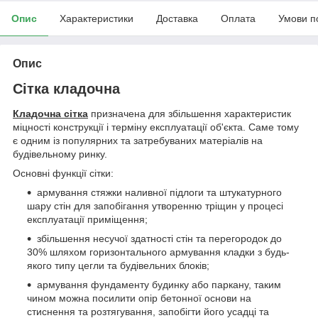
Опис
Характеристики
Доставка
Оплата
Умови п
Опис
Сітка кладочна
Кладочна сітка
призначена для збільшення характеристик
міцності конструкції і терміну експлуатації об'єкта. Саме тому
є одним із популярних та затребуваних матеріалів на
будівельному ринку.
Основні функції сітки:
армування стяжки наливної підлоги та штукатурного
шару стін для запобігання утворенню тріщин у процесі
експлуатації приміщення;
збільшення несучої здатності стін та перегородок до
30% шляхом горизонтального армування кладки з будь-
якого типу цегли та будівельних блоків;
армування фундаменту будинку або паркану, таким
чином можна посилити опір бетонної основи на
стиснення та розтягування, запобігти його усадці та