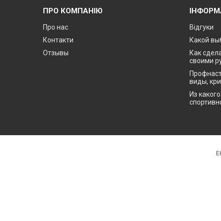
ПРО КОМПАНІЮ
ІНФОРМ
Про нас
Відгуки
Контакти
Какой вы
Отзывы
Как сдела
своими р
Профнаст
виды, кр
Из каког
спортивн