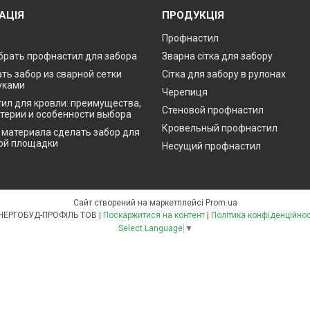
АЦІЯ
ПРОДУКЦІЯ
Профнастил
брать профнастил для забора
Зварна сітка для забору
ть забор из сварной сетки
Сітка для забору в рулонах
уками
Черепиця
ил для кровли: преимущества,
Стеновой профнастил
итерии и особенности выбора
Кровельный профнастил
о материала сделать забор для
ой площадки
Несущий профнастил
Сайт створений на маркетплейсі
Prom.ua
ЕНЕРГОБУД-ПРОФІЛЬ ТОВ |
Поскаржитися на контент
|
Політика конфіденційнос
Select Language
▼