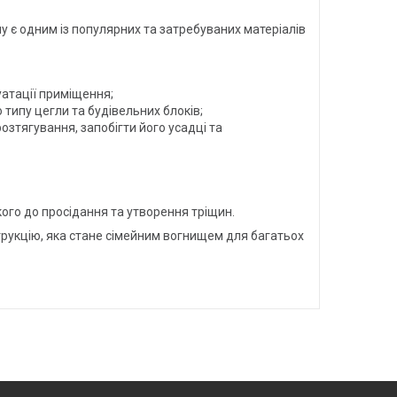
му є одним із популярних та затребуваних матеріалів
уатації приміщення;
типу цегли та будівельних блоків;
зтягування, запобігти його усадці та
ого до просідання та утворення тріщин.
трукцію, яка стане сімейним вогнищем для багатьох