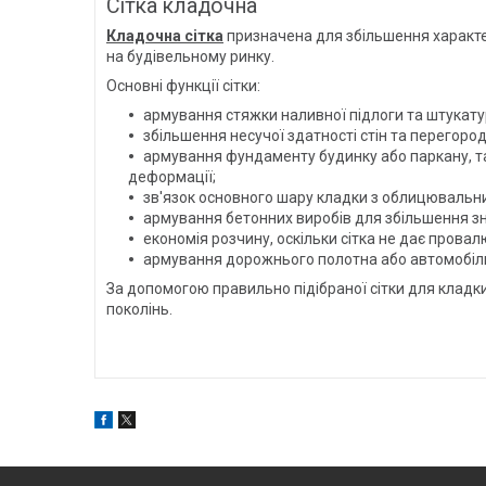
Сітка кладочна
Кладочна сітка
призначена для збільшення характери
на будівельному ринку.
Основні функції сітки:
армування стяжки наливної підлоги та штукату
збільшення несучої здатності стін та перегоро
армування фундаменту будинку або паркану, та
деформації;
зв'язок основного шару кладки з облицювальним
армування бетонних виробів для збільшення зн
економія розчину, оскільки сітка не дає прова
армування дорожнього полотна або автомобільн
За допомогою правильно підібраної сітки для кладк
поколінь.