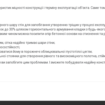
стик міцності конструкції і терміну експлуатації об'єкта. Саме то
рного шару стін для запобігання утворенню тріщин у процесі експл
док до 30% шляхом горизонтального армування кладки з будь-якого 
ким чином можна посилити опір бетонної основи на стиснення та ро
, сітка надійно тримає шари стіни;
осостійкості;
люватися йому в порожнечі облицювальної пустотілої цегли;
ої стоянки для створення рівного та високоміцного полотна, стійк
и ви запобігите цим проблемам. І зможете побудувати надійну конс