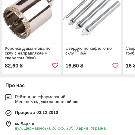
Коронка діамантова по
Свердло по кафелю по
Све
склу с направляючим
склу "ПІКА"
труб
свердлом (піка)
82,60
16,60
16
₴
₴
Про нас
Рейтинг не сформований
Менше 5 відгуків за останній рік
Працює з 03.12.2010
м. Харків
вул. Державінська 38 оф. 205, Харків, Україна