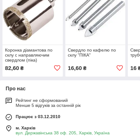
Коронка діамантова по
Свердло по кафелю по
Све
склу с направляючим
склу "ПІКА"
труб
свердлом (піка)
82,60
16,60
16
₴
₴
Про нас
Рейтинг не сформований
Менше 5 відгуків за останній рік
Працює з 03.12.2010
м. Харків
вул. Державінська 38 оф. 205, Харків, Україна