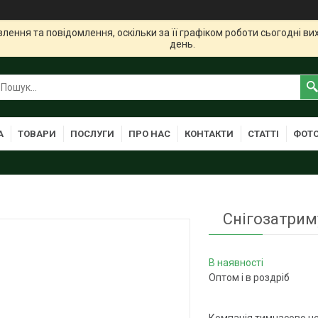
ення та повідомлення, оскільки за її графіком роботи сьогодні в
день.
А
ТОВАРИ
ПОСЛУГИ
ПРО НАС
КОНТАКТИ
СТАТТІ
ФОТО
Снігозатрим
В наявності
Оптом і в роздріб
Компанія тимчасово н