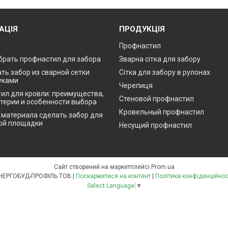
АЦІЯ
ПРОДУКЦІЯ
Профнастил
брать профнастил для забора
Зварна сітка для забору
ть забор из сварной сетки
Сітка для забору в рулонах
уками
Черепиця
ил для кровли: преимущества,
Стеновой профнастил
итерии и особенности выбора
Кровельный профнастил
о материала сделать забор для
ой площадки
Несущий профнастил
Сайт створений на маркетплейсі
Prom.ua
ЕНЕРГОБУД-ПРОФІЛЬ ТОВ |
Поскаржитися на контент
|
Політика конфіденційнос
Select Language
▼