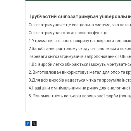
Трубчастий снігозатримувач універсальн
Снігозатримувач – це спеціальна система, яка встан
Снігозатримувач має дві основні функції:
1.Утримання снігового покриву на покрівлі з теплоізо
2.Запобігання раптовому сходу снігової маси з покрівл
Переваги снігозатримувачів запропонованих ТОВ Е
1.Всі вироби легко збираються і можуть монтуватись
2. Виготовлювач використовує метал для опор та кру
3.Для всіх виробів надається чітка та зрозуміла інст
4.Наші ціни є мінімальними на ринку для аналогічної 
5. Різноманітність кольорів порошкової фарби (пона