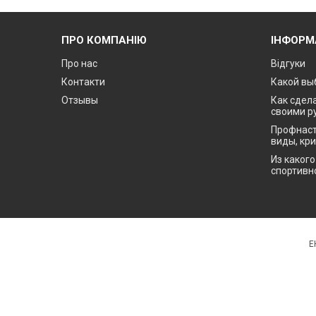
ПРО КОМПАНІЮ
ІНФОРМ
Про нас
Відгуки
Контакти
Какой вы
Отзывы
Как сдела
своими р
Профнаст
виды, кр
Из каког
спортивн