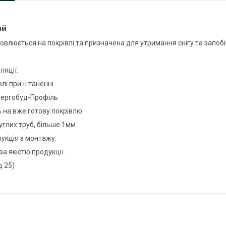
ий
овлюється на покрівлі та призначена для утримання снігу та запоб
ляції.
і при її таненні.
нергобуд-Профіль
 на вже готову покрівлю.
глих труб, більше 1мм.
рукція з монтажу.
за якістю продукції.
д 25)