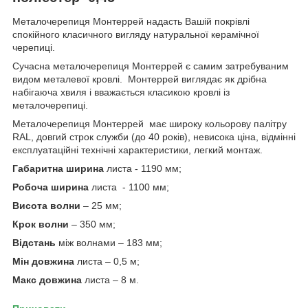
Металочерепиця Монтеррей надасть Вашій покрівлі
спокійного класичного вигляду натуральної керамічної
черепиці.
Сучасна металочерепиця Монтеррей є самим затребуваним
видом металевої кровлі. Монтеррей виглядає як дрібна
набігаюча хвиля і вважається класикою кровлі із
металочерепиці.
Металочерепиця Монтеррей має широку кольорову палітру
RAL, довгий строк служби (до 40 років), невисока ціна, відмінні
експлуатаційні технічні характеристики, легкий монтаж.
Габаритна ширина
листа - 1190 мм;
Робоча ширина
листа - 1100 мм;
Висота волни
– 25 мм;
Крок волни
– 350 мм;
Відстань
між волнами – 183 мм;
Мін довжина
листа – 0,5 м;
Макс довжина
листа – 8 м.