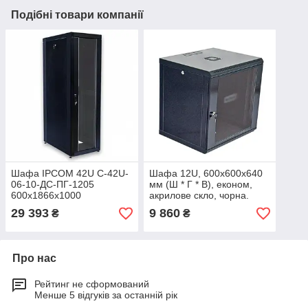
Подібні товари компанії
Шафа IPCOM 42U С-42U-
Шафа 12U, 600х600х640
06-10-ДС-ПГ-1205
мм (Ш * Г * В), економ,
600х1866х1000
акрилове скло, чорна.
29 393
9 860
₴
₴
Про нас
Рейтинг не сформований
Менше 5 відгуків за останній рік