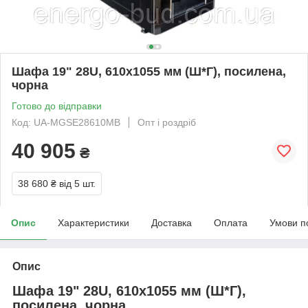
Шафа 19" 28U, 610х1055 мм (Ш*Г), посилена,
чорна
Готово до відправки
Код: UA-MGSE28610MB
Опт і роздріб
40 905
₴
38 680 ₴
від 5 шт.
Опис
Характеристики
Доставка
Оплата
Умови п
Опис
Шафа 19" 28U, 610х1055 мм (Ш*Г),
посилена, чорна