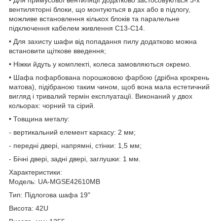
• Для примусової вентиляції додатково застосовуються 3-х
вентиляторні блоки, що монтуються в дах або в підлогу,
можливе встановлення кількох блоків та паралельне
підключення кабелем живлення С13-С14.
• Для захисту шафи від попадання пилу додатково можна
встановити щіткове введення;
• Ніжки йдуть у комплекті, колеса замовляються окремо.
• Шафа пофарбована порошковою фарбою (дрібна крокрень
матова), підібраною таким чином, щоб вона мала естетичний
вигляд і тривалий термін експлуатації. Виконаний у двох
кольорах: чорний та сірий.
• Товщина металу:
- вертикальний елемент каркасу: 2 мм;
- передні двері, напрямні, стінки: 1,5 мм;
- Бічні двері, задні двері, заглушки: 1 мм.
Характеристики:
Модель: UA-MGSE42610MB
Тип: Підлогова шафа 19"
Висота: 42U