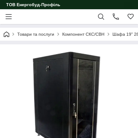
ТОВ Енергобуд-Профіль
Товари та послуги
Компонент СКС/СВН
Шафа 19" 28