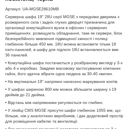
Артикул: UA-MGSE28610MB
Серверна шафа 19" 28U серії MGSE з передніми дверима з
розжареного скла і задніх глухих дверцят призначена для
організації комутаційного вузла в офісних і серверних
приміщеннях. розміщують обладнання, таке як сервери, блок
безперебійного живлення підвищеної ємності і полиці
глибиною більше 450 мм. 18U можна встановити тільки 18
патч-панелей, в шафу для підлоги 18U встановлюється вже
36 панелей.
• Комутаційна шафа постачається у розібраному вигляді у 3-х
або 4-х коробках. Завдяки масовому застосуванню клепаних
гайок, його здатна зібрати одна людина за 30-40 хвилин.
• На вертикальні 19" напрямні нанесено маркування юнітів.
• У шафах шириною 800 мм можна збільшити ширину з 19
дюймів до 21 дюйма.
• Відстань між напрямними регулюється по глибині.
• У лінійці CMS MGSE присутні шафи глибиною 1055 мм, що
більше, ніж у аналогічних виробників, і дає додатковий простір
для розміщення кабелю та вентиляції.