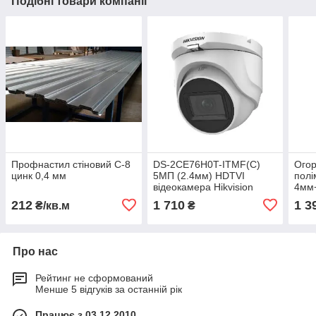
Подібні товари компанії
Профнастил стіновий C-8
DS-2CE76H0T-ITMF(C)
Огор
цинк 0,4 мм
5МП (2.4мм) HDTVI
полі
відеокамера Hikvision
4мм+
212
1 710
1 3
₴/кв.м
₴
Про нас
Рейтинг не сформований
Менше 5 відгуків за останній рік
Працює з 03.12.2010