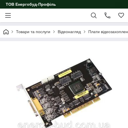
ТОВ Енергобуд-Профіль
Товари та послуги
Відеонагляд
Плати відеозахопле