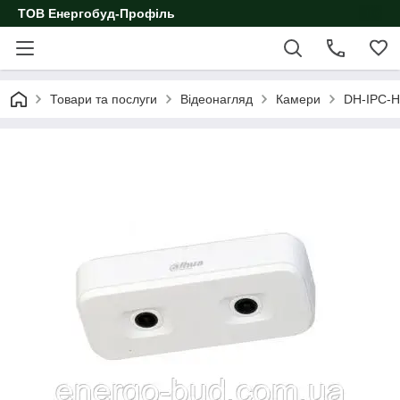
ТОВ Енергобуд-Профіль
Товари та послуги
Відеонагляд
Камери
DH-IPC-H