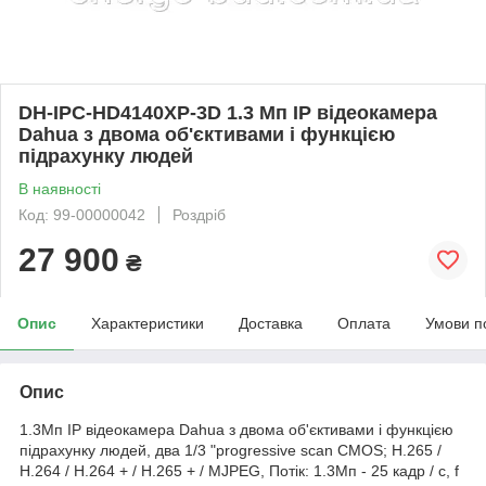
DH-IPC-HD4140XP-3D 1.3 Мп IP відеокамера
Dahua з двома об'єктивами і функцією
підрахунку людей
В наявності
Код: 99-00000042
Роздріб
27 900
₴
Опис
Характеристики
Доставка
Оплата
Умови п
Опис
1.3Мп IP відеокамера Dahua з двома об'єктивами і функцією
підрахунку людей, два 1/3 "progressive scan CMOS; H.265 /
H.264 / H.264 + / H.265 + / MJPEG, Потік: 1.3Мп - 25 кадр / с, f