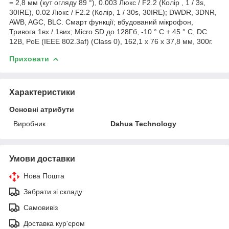
= 2,8 мм (кут огляду 89 °), 0.003 Люкс / F2.2 (Колір , 1 / 3s,
30IRE), 0.02 Люкс / F2.2 (Колір, 1 / 30s, 30IRE); DWDR, 3DNR,
AWB, AGC, BLC. Смарт функції; вбудований мікрофон,
Тривога 1вх / 1вих; Micro SD до 128Гб, -10 ° С + 45 ° С, DC
12В, PoE (IEEE 802.3af) (Class 0), 162,1 х 76 х 37,8 мм, 300г.
Приховати
Характеристики
Основні атрибути
Виробник
Dahua Technology
Умови доставки
Нова Пошта
Забрати зі складу
Самовивіз
Доставка кур'єром