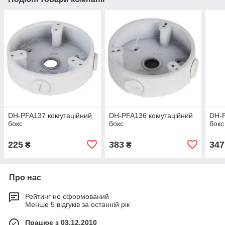
DH-PFA137 комутаційний
DH-PFA136 комутаційний
DH-P
бокс
бокс
бокс
225
383
347
₴
₴
Про нас
Рейтинг не сформований
Менше 5 відгуків за останній рік
Працює з 03.12.2010