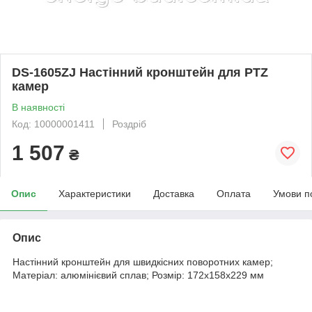
DS-1605ZJ Настінний кронштейн для PTZ
камер
В наявності
Код: 10000001411
Роздріб
1 507
₴
Опис
Характеристики
Доставка
Оплата
Умови п
Опис
Настінний кронштейн для швидкісних поворотних камер;
Матеріал: алюмінієвий сплав; Розмір: 172х158х229 мм