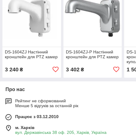
DS-1604ZJ Настінний
DS-1604ZJ-P Настінний
DS-1
кронштейн для PTZ камер
кронштейн для PTZ камер
крон
купо
3 240
3 402
1 5
₴
₴
Про нас
Рейтинг не сформований
Менше 5 відгуків за останній рік
Працює з 03.12.2010
м. Харків
вул. Державінська 38 оф. 205, Харків, Україна