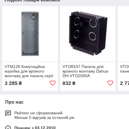
VTM128 Комутаційна
VTOB107 Панель для
VTO
коробка для врізного
врізного монтажу Dahua
пан
монтажу для панель серії
DH-VTO2000A
VTO4202F-X
3 285
832
2 7
₴
₴
Про нас
Рейтинг не сформований
Менше 5 відгуків за останній рік
Працює з 03.12.2010