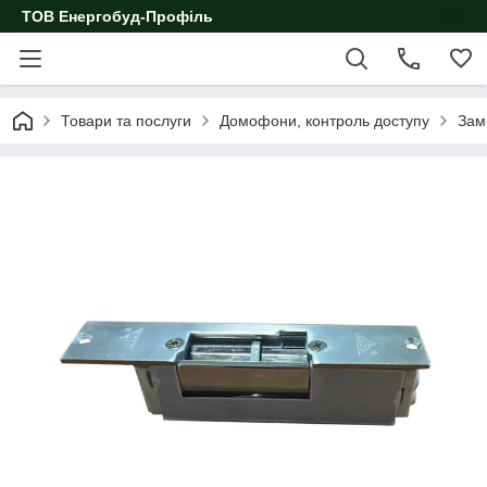
ТОВ Енергобуд-Профіль
Товари та послуги
Домофони, контроль доступу
Зам