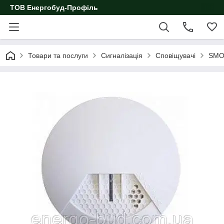
ТОВ Енергобуд-Профіль
Товари та послуги
Сигналізація
Сповіщувачі
SMO