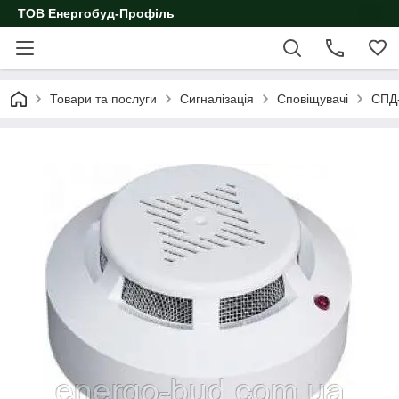
ТОВ Енергобуд-Профіль
Товари та послуги
Сигналізація
Сповіщувачі
СПД-