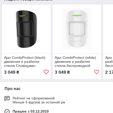
Ajax CombiProtect (black)
Ajax CombiProtect (white)
Ajax
движения и разбития
движения и разбития
разб
стекла Сповіщувач
стекла беспроводной
бесп
Сповіщувач
3 049
3 049
2 1
₴
₴
Про нас
Рейтинг не сформований
Менше 5 відгуків за останній рік
Працює з 03.12.2010