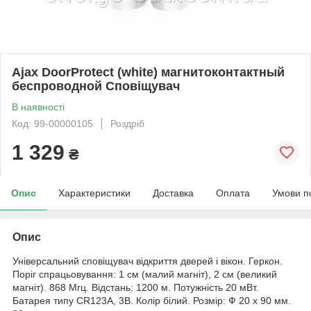
Ajax DoorProtect (white) магнитоконтактный
беспроводной Сповіщувач
В наявності
Код: 99-00000105
Роздріб
1 329
₴
Опис
Характеристики
Доставка
Оплата
Умови п
Опис
Універсальний сповіщувач відкриття дверей і вікон. Геркон.
Поріг спрацьовування: 1 см (малий магніт), 2 см (великий
магніт). 868 Мгц. Відстань: 1200 м. Потужність 20 мВт.
Батарея типу СR123А, 3В. Колір білий. Розмір: Ф 20 х 90 мм.