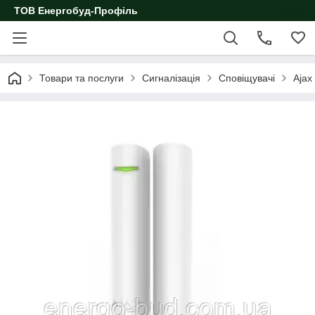
ТОВ Енергобуд-Профіль
Товари та послуги
Сигналізація
Сповіщувачі
Ajax