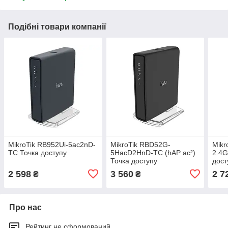
Подібні товари компанії
MikroTik RB952Ui-5ac2nD-
MikroTik RBD52G-
Mikr
TC Точка доступу
5HacD2HnD-TC (hAP ac²)
2.4G
Точка доступу
дост
2 598
3 560
2 7
₴
₴
Про нас
Рейтинг не сформований