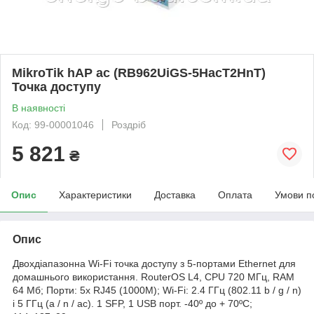
MikroTik hAP ac (RB962UiGS-5HacT2HnT)
Точка доступу
В наявності
Код: 99-00001046
Роздріб
5 821
₴
Опис
Характеристики
Доставка
Оплата
Умови п
Опис
Двохдіапазонна Wi-Fi точка доступу з 5-портами Ethernet для
домашнього використання. RouterOS L4, CPU 720 МГц, RAM
64 Мб; Порти: 5x RJ45 (1000M); Wi-Fi: 2.4 ГГц (802.11 b / g / n)
і 5 ГГц (a / n / ac). 1 SFP, 1 USB порт. -40º до + 70ºC;