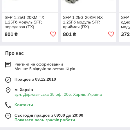
SFP-1.25G-20KM-TX
SFP-1.25G-20KM-RX
SFP
1.25Гб модуль SFP,
1.25Гб модуль SFP,
одн
передавач (TX)
приймач (RX)
моду
воло
801
801
372
₴
₴
Про нас
Рейтинг не сформований
Менше 5 відгуків за останній рік
Працює з 03.12.2010
м. Харків
вул. Державінська 38 оф. 205, Харків, Україна
Контакти
Сьогодні працює з 09:00 до 20:00
Показати весь графік роботи