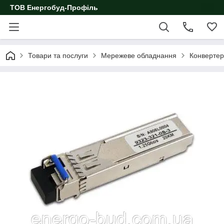
ТОВ Енергобуд-Профіль
Товари та послуги
Мережеве обладнання
Конвертер