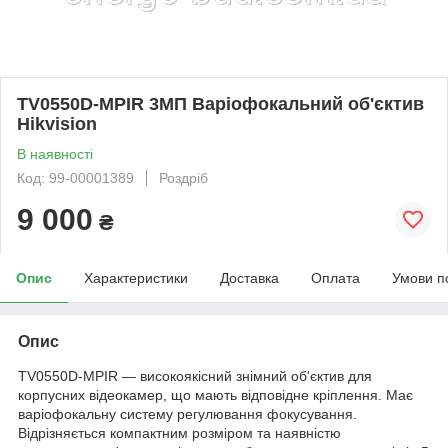
TV0550D-MPIR 3МП Варіофокальний об'єктив
Hikvision
В наявності
Код: 99-00001389
Роздріб
9 000
₴
Опис
Характеристики
Доставка
Оплата
Умови п
Опис
TV0550D-MPIR — високоякісний знімний об'єктив для
корпусних відеокамер, що мають відповідне кріплення. Має
варіофокальну систему регулювання фокусування.
Відрізняється компактним розміром та наявністю