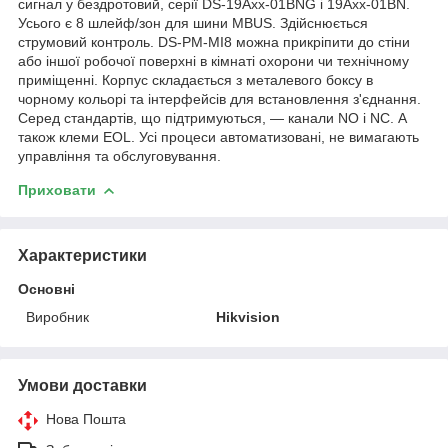
сигнал у бездротовий, серії DS-19Axx-01BNG і 19Axx-01BN.
Усього є 8 шлейф/зон для шини MBUS. Здійснюється
струмовий контроль. DS-PM-MI8 можна прикріпити до стіни
або іншої робочої поверхні в кімнаті охорони чи технічному
приміщенні. Корпус складається з металевого боксу в
чорному кольорі та інтерфейсів для встановлення з'єднання.
Серед стандартів, що підтримуються, — канали NO і NC. А
також клеми EOL. Усі процеси автоматизовані, не вимагають
управління та обслуговування.
Приховати
Характеристики
Основні
Виробник
Hikvision
Умови доставки
Нова Пошта