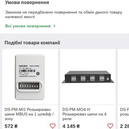
Умови повернення
Законом не передбачено повернення та обмін даного товару
належної якості
Всі умови повернення
Подібні товари компанії
DS-PM-MI1 Розширювач
DS-PM-MO4-H
DS-
шини MBUS на 1 шлейф /
Розширювач шини на 4
розш
зону
реле
572
4 145
2 2
₴
₴