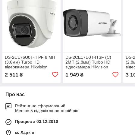
DS-2CE76U0T-ITPF 8 МП
DS-2CE17D0T-IT3F (C)
DS-
(3.6мм) Turbo HD
2МП (2.8мм) Turbo HD
(2.8
відеокамера Hikvision
відеокамера Hikvision
віде
2 511
1 949
3 1
₴
₴
Про нас
Рейтинг не сформований
Менше 5 відгуків за останній рік
Працює з 03.12.2010
м. Харків