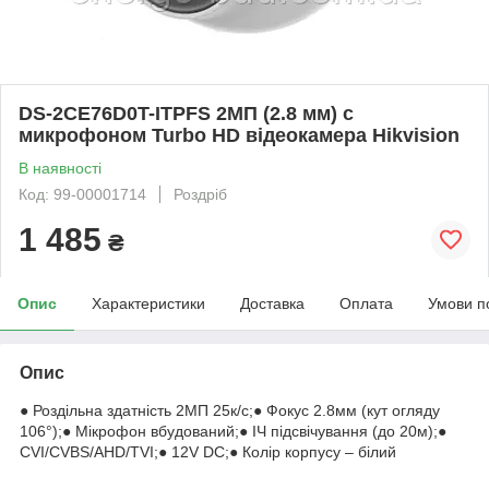
DS-2CE76D0T-ITPFS 2МП (2.8 мм) с
микрофоном Turbo HD відеокамера Hikvision
В наявності
Код: 99-00001714
Роздріб
1 485
₴
Опис
Характеристики
Доставка
Оплата
Умови п
Опис
● Роздільна здатність 2МП 25к/с;● Фокус 2.8мм (кут огляду
106°);● Мікрофон вбудований;● ІЧ підсвічування (до 20м);●
CVI/CVBS/AHD/TVI;● 12V DC;● Колір корпусу – білий