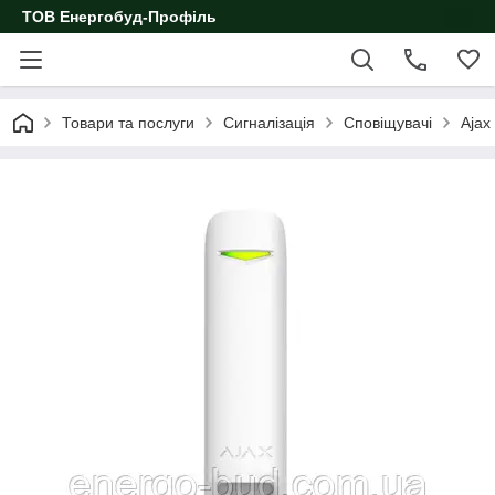
ТОВ Енергобуд-Профіль
Товари та послуги
Сигналізація
Сповіщувачі
Ajax