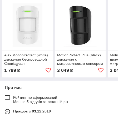
Ajax MotionProtect (white)
MotionProtect Plus (black)
Moti
движения беспроводной
движения с
движ
Сповіщувач
микроволновым сенсором
мик
Сповіщувач
Спо
1 799
3 049
3 0
₴
₴
Про нас
Рейтинг не сформований
Менше 5 відгуків за останній рік
Працює з 03.12.2010