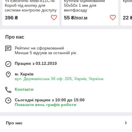
Yli Electronic MBB-811C-M
Куточок оцинкований
Крон
Короб під кнопку для
50х50х 1 мм для
системи контролю доступу
вентфасаду
396
55
22
₴
₴/пог.м
Про нас
Рейтинг не сформований
Менше 5 відгуків за останній рік
Працює з 03.12.2010
м. Харків
вул. Державінська 38 оф. 205, Харків, Україна
Контакти
Сьогодні працює з 10:00 до 15:00
Показати весь графік роботи
Про нас