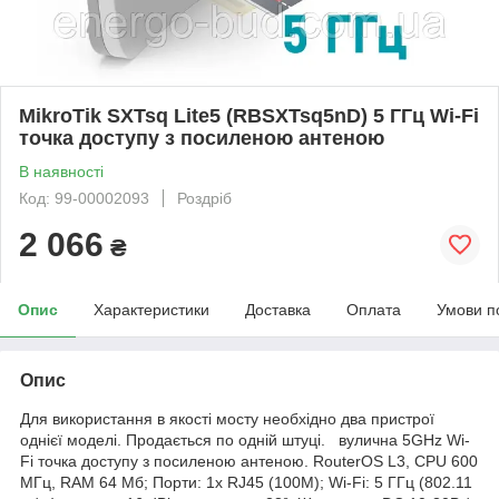
MikroTik SXTsq Lite5 (RBSXTsq5nD) 5 ГГц Wi-Fi
точка доступу з посиленою антеною
В наявності
Код: 99-00002093
Роздріб
2 066
₴
Опис
Характеристики
Доставка
Оплата
Умови п
Опис
Для використання в якості мосту необхідно два пристрої
однієї моделі. Продається по одній штуці. вулична 5GHz Wi-
Fi точка доступу з посиленою антеною. RouterOS L3, CPU 600
МГц, RAM 64 Мб; Порти: 1x RJ45 (100M); Wi-Fi: 5 ГГц (802.11