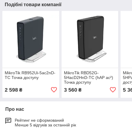
Подібні товари компанії
MikroTik RB952Ui-5ac2nD-
MikroTik RBD52G-
Mikr
TC Точка доступу
5HacD2HnD-TC (hAP ac²)
5HPa
Точка доступу
дост
2 598
3 560
5 3
₴
₴
Про нас
Рейтинг не сформований
Менше 5 відгуків за останній рік