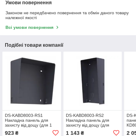
Умови повернення
Законом не передбачено повернення та обмін даного товару
належної якості
Всі умови повернення
Подібні товари компанії
DS-KABD8003-RS1
DS-KABD8003-RS2
DS-
Накладна панель для
Накладна панель для
пане
захисту від дощу (для 1
захисту від дощу (для
KD8
модуля)
двох модулів)
923
1 143
2 0
₴
₴