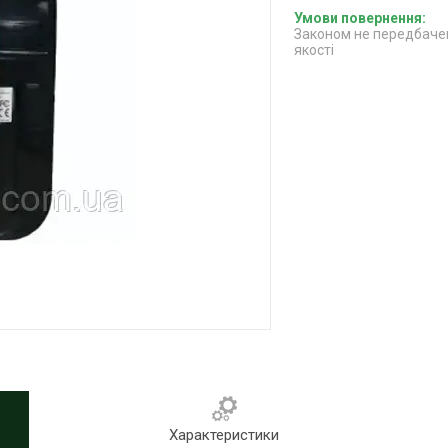
Законом не передбачен
якості
Характеристики