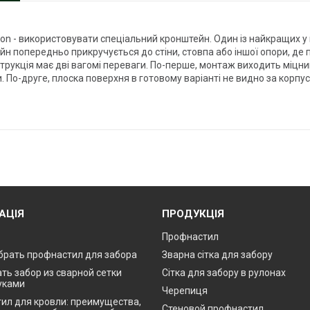
ion - використовувати спеціальний кронштейн. Один із найкращих у ц
н попередньо прикручується до стіни, стовпа або іншої опори, де 
рукція має дві вагомі переваги. По-перше, монтаж виходить міцним
и. По-друге, плоска поверхня в готовому варіанті не видно за корп
АЦІЯ
ПРОДУКЦІЯ
Профнастил
брать профнастил для забора
Зварна сітка для забору
ть забор из сварной сетки
Сітка для забору в рулонах
уками
Черепиця
ил для кровли: преимущества,
Стеновой профнастил