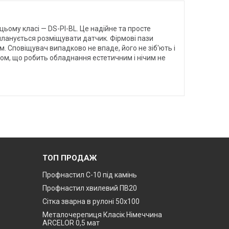
ьому класі — DS-PI-BL. Це надійне та просте
планується розміщувати датчик. Фірмові пази
. Сповіщувач випадково не впаде, його не зіб'ють і
усом, що робить обладнання естетичним і нічим не
ТОП ПРОДАЖ
Профнастил С-10 під камінь
Профнастил хвилевий ПВ20
Сітка зварна в рулоні 50х100
Металочерепиця Класік Німеччина
ARCELOR 0,5 мат