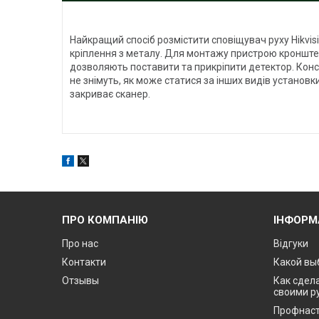
Найкращий спосіб розмістити сповіщувач руху Hikvis
кріплення з металу. Для монтажу пристрою кронштей
дозволяють поставити та прикріпити детектор. Конст
не знімуть, як може статися за інших видів установк
закриває сканер.
ПРО КОМПАНІЮ
ІНФОРМ
Про нас
Відгуки
Контакти
Какой вы
Отзывы
Как сдела
своими р
Профнаст