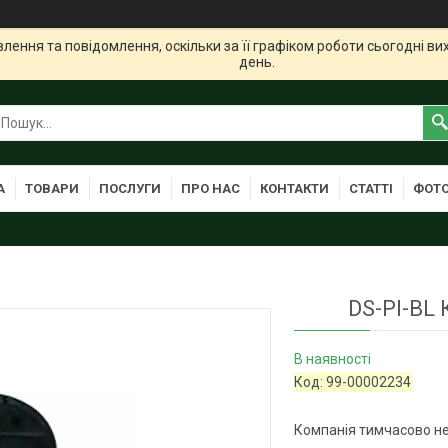
ення та повідомлення, оскільки за її графіком роботи сьогодні в
день.
А
ТОВАРИ
ПОСЛУГИ
ПРО НАС
КОНТАКТИ
СТАТТІ
ФОТО
DS-PI-BL
В наявності
Код:
99-00002234
Компанія тимчасово н