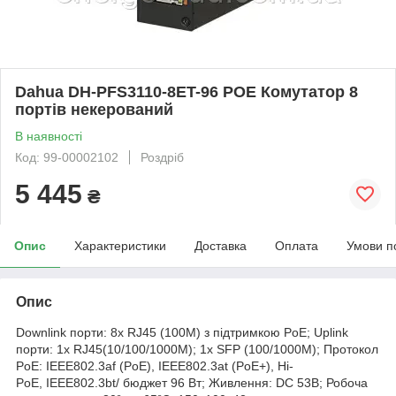
Dahua DH-PFS3110-8ET-96 POE Комутатор 8
портів некерований
В наявності
Код: 99-00002102
Роздріб
5 445
₴
Опис
Характеристики
Доставка
Оплата
Умови п
Опис
Downlink порти: 8x RJ45 (100M) з підтримкою PoE; Uplink
порти: 1x RJ45(10/100/1000M); 1x SFP (100/1000M); Протокол
PoE: IEEE802.3af (PoE), IEEE802.3at (PoE+), Hi-
PoE, IEEE802.3bt/ бюджет 96 Вт; Живлення: DC 53В; Робоча