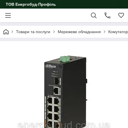
ТОВ Енергобуд-Профіль
Товари та послуги
Мережеве обладнання
Комутато