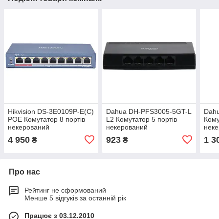
Hikvision DS-3E0109P-E(C)
Dahua DH-PFS3005-5GT-L
Dah
POE Комутатор 8 портів
L2 Комутатор 5 портів
Кому
некерований
некерований
нек
4 950
923
1 3
₴
₴
Про нас
Рейтинг не сформований
Менше 5 відгуків за останній рік
Працює з 03.12.2010