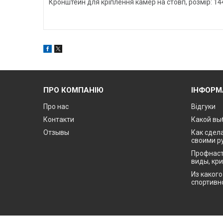
Кронштейн для кріплення камер на стовп, розмір: 14
ПРО КОМПАНІЮ
ІНФОРМ
Про нас
Відгуки
Контакти
Какой вы
Отзывы
Как сдела
своими р
Профнаст
виды, кр
Из каког
спортивн