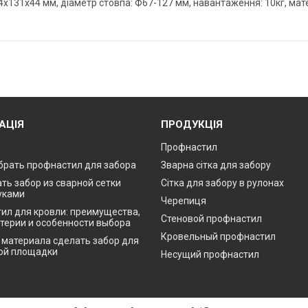
4х131х44 мм, діаметр стовпа: Ф67-127 мм, навантаження: 10кг, мат
АЦІЯ
ПРОДУКЦІЯ
Профнастил
брать профнастил для забора
Зварна сітка для забору
ть забор из сварной сетки
Сітка для забору в рулонах
уками
Черепиця
ил для кровли: преимущества,
Стеновой профнастил
итерии и особенности выбора
Кровельный профнастил
о материала сделать забор для
ой площадки
Несущий профнастил