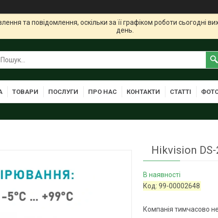
ення та повідомлення, оскільки за її графіком роботи сьогодні в
день.
А
ТОВАРИ
ПОСЛУГИ
ПРО НАС
КОНТАКТИ
СТАТТІ
ФОТО
Hikvision D
В наявності
Код:
99-00002648
Компанія тимчасово н