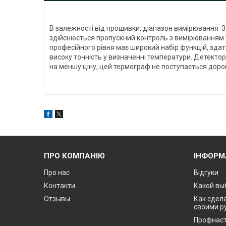
В залежності від прошивки, діапазон вимірювання 30
здійснюється пропускний контроль з вимірюванням 
професійного рівня має широкий набір функцій, зд
високу точність у визначенні температури. Детект
на меншу ціну, цей термограф не поступається доро
ПРО КОМПАНІЮ
ІНФОРМ
Про нас
Відгуки
Контакти
Какой вы
Отзывы
Как сдела
своими р
Профнаст