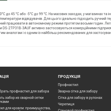
°C до 45 °C або -5°C до 99 °C. На масових заходах, у магазинах та 
температури відвідувачів. Для цього ідеально підходить ручний т
атний працювати в автономному режимі протягом восьми годин. Ле
ори DS-2TP31B-3AUF активно застосовуються комерційними підпри
гим аналогам і є одним із найбільш рекомендованих для застосува
АЦІЯ
ПРОДУКЦІЯ
Профнастил
брать профнастил для забора
Зварна сітка для забору
ть забор из сварной сетки
Сітка для забору в рулонах
уками
Черепиця
ил для кровли: преимущества,
Стеновой профнастил