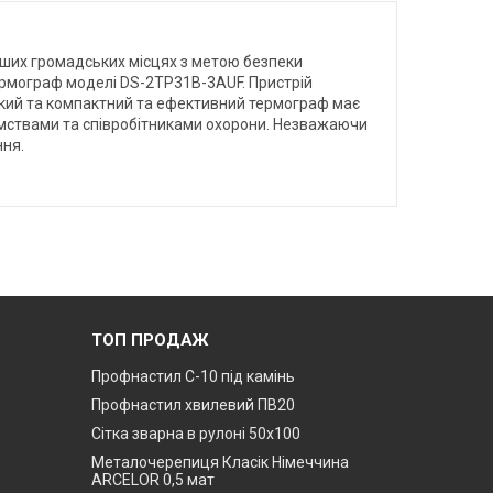
інших громадських місцях з метою безпеки
ермограф моделі DS-2TP31B-3AUF. Пристрій
гкий та компактний та ефективний термограф має
ємствами та співробітниками охорони. Незважаючи
ння.
ТОП ПРОДАЖ
Профнастил С-10 під камінь
Профнастил хвилевий ПВ20
Сітка зварна в рулоні 50х100
Металочерепиця Класік Німеччина
ARCELOR 0,5 мат