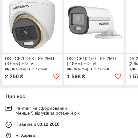
DS-2CE70DF3T-PF 2МП
DS-2CE10DF0T-PF 2МП
DS-
(3.6мм) HDTVI
(2.8мм) HDTVI
(2.8
відеокамера Hikvision
відеокамера Hikvision
віде
2 250
1 598
1 5
₴
₴
Про нас
Рейтинг не сформований
Менше 5 відгуків за останній рік
Працює з 03.12.2010
м. Харків