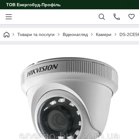
ТОВ Енергобуд-Профіль
Товари та послуги
Відеонагляд
Камери
DS-2CE56