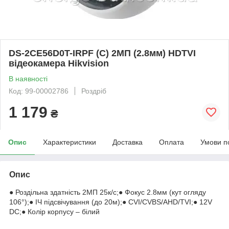
DS-2CE56D0T-IRPF (C) 2МП (2.8мм) HDTVI
відеокамера Hikvision
В наявності
Код: 99-00002786
Роздріб
1 179
₴
Опис
Характеристики
Доставка
Оплата
Умови п
Опис
● Роздільна здатність 2МП 25к/с;● Фокус 2.8мм (кут огляду
106°);● ІЧ підсвічування (до 20м);● CVI/CVBS/AHD/TVI;● 12V
DC;● Колір корпусу – білий