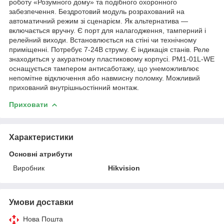
роботу «Розумного дому» та подібного охоронного
забезпечення. Бездротовий модуль розрахований на
автоматичний режим зі сценарієм. Як альтернатива —
включається вручну. Є порт для налагодження, тамперний і
релейний виходи. Встановлюється на стіні чи технічному
приміщенні. Потребує 7-24В струму. Є індикація станів. Реле
знаходиться у акуратному пластиковому корпусі. PM1-01L-WE
оснащується тампером антисаботажу, що унеможливлює
непомітне відключення або навмисну поломку. Можливий
прихований внутрішньостінний монтаж.
Приховати
Характеристики
Основні атрибути
Виробник
Hikvision
Умови доставки
Нова Пошта