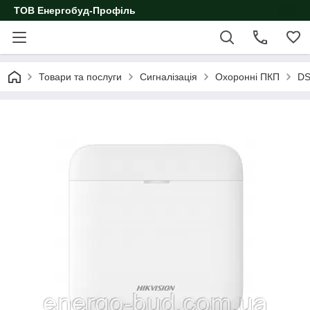
ТОВ Енергобуд-Профіль
Товари та послуги
Сигналізація
Охоронні ПКП
DS