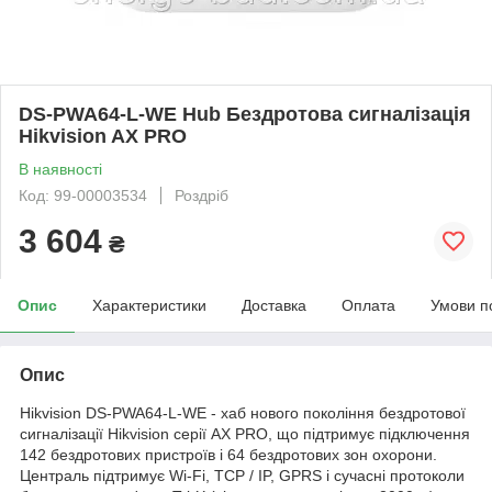
DS-PWA64-L-WE Hub Бездротова сигналізація
Hikvision AX PRO
В наявності
Код: 99-00003534
Роздріб
3 604
₴
Опис
Характеристики
Доставка
Оплата
Умови п
Опис
Hikvision DS-PWA64-L-WE - хаб нового покоління бездротової
сигналізації Hikvision серії AX PRO, що підтримує підключення
142 бездротових пристроїв і 64 бездротових зон охорони.
Централь підтримує Wi-Fi, TCP / IP, GPRS і сучасні протоколи