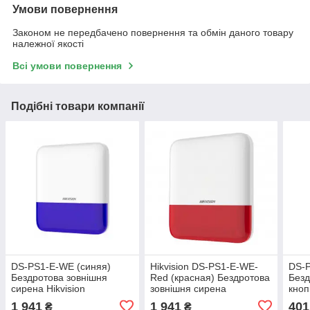
Умови повернення
Законом не передбачено повернення та обмін даного товару
належної якості
Всі умови повернення
Подібні товари компанії
DS-PS1-E-WE (синяя)
Hikvision DS-PS1-E-WE-
DS-
Бездротова зовнішня
Red (красная) Бездротова
Безд
сирена Hikvision
зовнішня сирена
кноп
Hikv
1 941
1 941
401
₴
₴