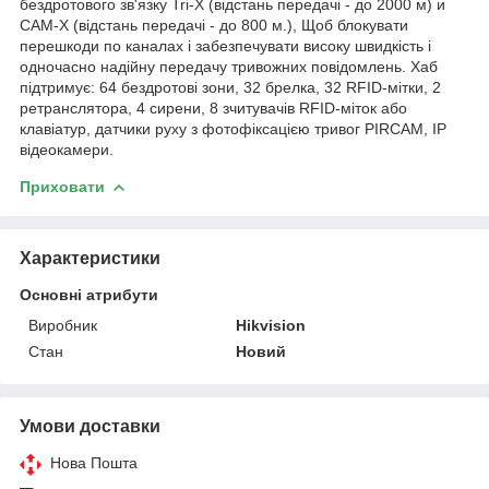
бездротового зв'язку Tri-X (відстань передачі - до 2000 м) и
CAM-X (відстань передачі - до 800 м.), Щоб блокувати
перешкоди по каналах і забезпечувати високу швидкість і
одночасно надійну передачу тривожних повідомлень. Хаб
підтримує: 64 бездротові зони, 32 брелка, 32 RFID-мітки, 2
ретранслятора, 4 сирени, 8 зчитувачів RFID-міток або
клавіатур, датчики руху з фотофіксацією тривог PIRCAM, IP
відеокамери.
Приховати
Характеристики
Основні атрибути
Виробник
Hikvision
Стан
Новий
Умови доставки
Нова Пошта