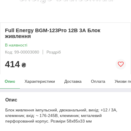
Full Energy BGM-123Pro 12В 3А Блок
живлення
В наявності
Код: 99-00003080
Роздріб
414
₴
Опис
Характеристики
Доставка
Оплата
Умови п
Опис
Блок живлення імпульсний, двоканальний, вихід: +12 / 3А,
клеммник; вхід: ~ 176-245В, клеммник; металевий
перфорований корпус. Розміри 58x85x33 мм