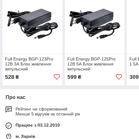
Full Energy BGP-123Pro
Full Energy BGP-125Pro
Full
12В 3А Блок живлення
12В 5А Блок живлення
1.5А
імпульсний
імпульсний
528
599
309
₴
₴
Про нас
Рейтинг не сформований
Менше 5 відгуків за останній рік
Працює з 03.12.2010
м. Харків