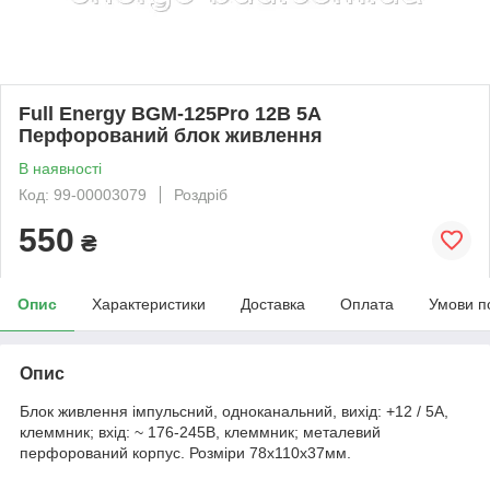
Full Energy BGM-125Pro 12В 5А
Перфорований блок живлення
В наявності
Код: 99-00003079
Роздріб
550
₴
Опис
Характеристики
Доставка
Оплата
Умови п
Опис
Блок живлення імпульсний, одноканальний, вихід: +12 / 5А,
клеммник; вхід: ~ 176-245В, клеммник; металевий
перфорований корпус. Розміри 78x110x37мм.