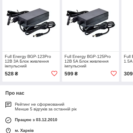
Full Energy BGP-123Pro
Full Energy BGP-125Pro
Full
12В 3А Блок живлення
12В 5А Блок живлення
1.5А
імпульсний
імпульсний
528
599
309
₴
₴
Про нас
Рейтинг не сформований
Менше 5 відгуків за останній рік
Працює з 03.12.2010
м. Харків