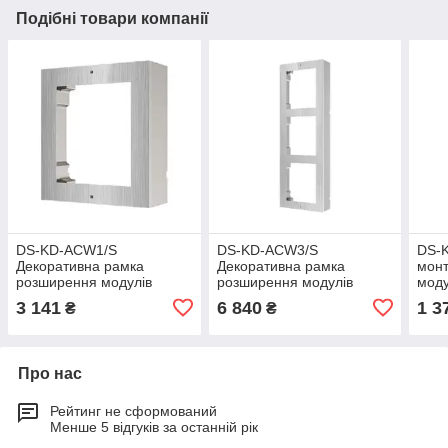
Подібні товари компанії
DS-KD-ACW1/S
DS-KD-ACW3/S
DS-K
Декоративна рамка
Декоративна рамка
монт
розширення модулів
розширення модулів
мод
Hikvision
Hikvision
3 141
6 840
1 3
₴
₴
Про нас
Рейтинг не сформований
Менше 5 відгуків за останній рік