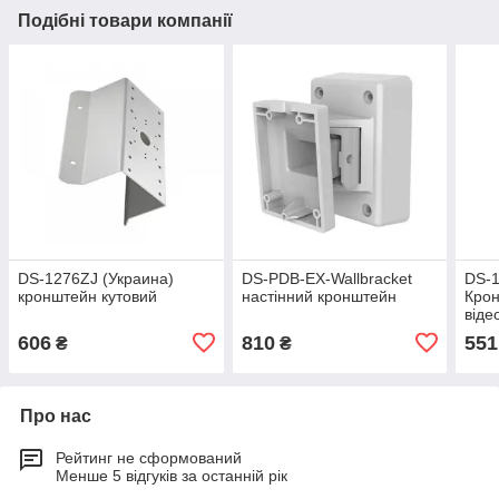
Подібні товари компанії
DS-1276ZJ (Украина)
DS-PDB-EX-Wallbracket
DS-
кронштейн кутовий
настінний кронштейн
Кро
віде
606
810
551
₴
₴
Про нас
Рейтинг не сформований
Менше 5 відгуків за останній рік