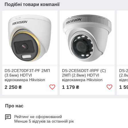
Подібні товари компанії
DS-2CE70DF3T-PF 2МП
DS-2CE56D0T-IRPF (C)
DS-
(3.6мм) HDTVI
2МП (2.8мм) HDTVI
(2.8
відеокамера Hikvision
відеокамера Hikvision
віде
2 250
1 179
1 5
₴
₴
Про нас
Рейтинг не сформований
Менше 5 відгуків за останній рік