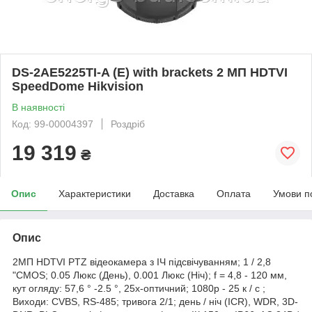
DS-2AE5225TI-A (E) with brackets 2 МП HDTVI
SpeedDome Hikvision
В наявності
Код: 99-00004397
Роздріб
19 319
₴
Опис
Характеристики
Доставка
Оплата
Умови п
Опис
2МП HDTVI PTZ відеокамера з ІЧ підсвічуванням; 1 / 2,8
"CMOS; 0.05 Люкс (День), 0.001 Люкс (Ніч); f = 4,8 - 120 мм,
кут огляду: 57,6 ° -2.5 °, 25x-оптичний; 1080p - 25 к / с ;
Виходи: CVBS, RS-485; тривога 2/1; день / ніч (ICR), WDR, 3D-